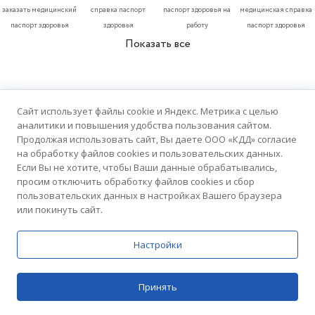
заказать медицинский
справка паспорт
паспорт здоровья на
медицинская справка
паспорт здоровья
здоровья
работу
паспорт здоровья
Показать все
РЕЙТИНГ КЛИНИК
Сайт использует файлы cookie и Яндекс. Метрика с целью
аналитики и повышения удобства пользования сайтом.
Продолжая использовать сайт, Вы даете ООО «КДД» согласие
на обработку файлов cookies и пользовательских данных.
Если Вы не хотите, чтобы Ваши данные обрабатывались,
5.0
просим отключить обработку файлов cookies и сбор
пользовательских данных в настройках Вашего браузера
Домашний Доктор
или покинуть сайт.
76 отзывов
Медицинский центр
Настройки
5.0
Принять
Цены
Поиск
Домашний Доктор