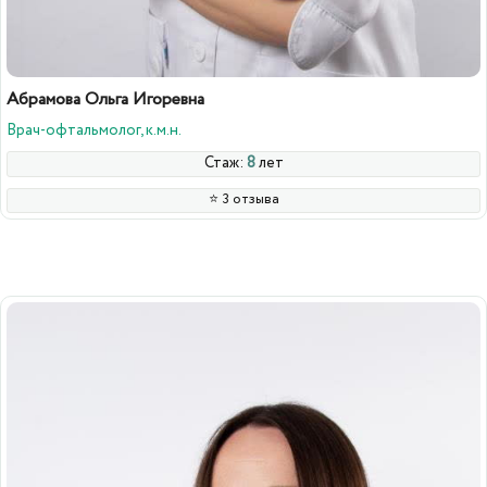
Абрамова Ольга Игоревна
Врач-офтальмолог, к.м.н.
Стаж:
8
лет
⭐️ 3 отзыва