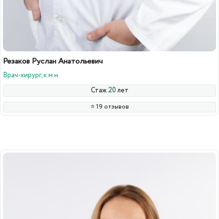
Резаков Руслан Анатольевич
Врач-хирург, к.м.н.
Стаж
20
лет
⭐️ 19 отзывов