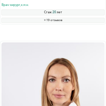
Врач-хирург, к.м.н.
Стаж
20
лет
⭐️ 19 отзывов