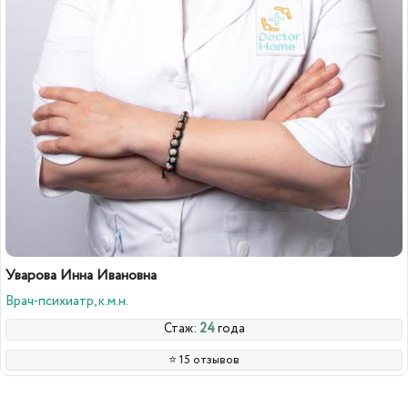
Уварова Инна Ивановна
Врач-психиатр, к.м.н.
Стаж:
24
года
⭐️ 15 отзывов