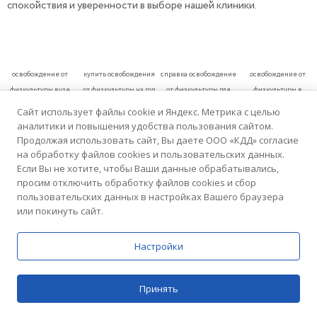
спокойствия и уверенности в выборе нашей клиники.
освобождение от
купить освобождения
справка освобождение
освобождение от
физкультуры вузе
от физкультуры на год
от физкультуры для
физкультуры в
купить
Показать все
студентов купить
колледже купить
Сайт использует файлы cookie и Яндекс. Метрика с целью
аналитики и повышения удобства пользования сайтом.
Продолжая использовать сайт, Вы даете ООО «КДД» согласие
на обработку файлов cookies и пользовательских данных.
РЕЙТИНГ КЛИНИК
Если Вы не хотите, чтобы Ваши данные обрабатывались,
просим отключить обработку файлов cookies и сбор
пользовательских данных в настройках Вашего браузера
или покинуть сайт.
5.0
Настройки
Домашний Доктор
Принять
76 отзывов
Медицинский центр
Цены
Поиск