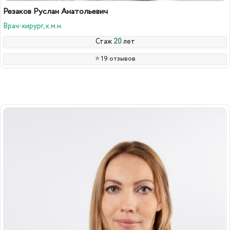
Резаков Руслан Анатольевич
Врач-хирург, к.м.н.
Стаж
20
лет
⭐️ 19 отзывов