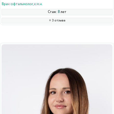
Врач-офтальмолог, к.м.н.
Стаж:
8
лет
⭐️ 3 отзыва