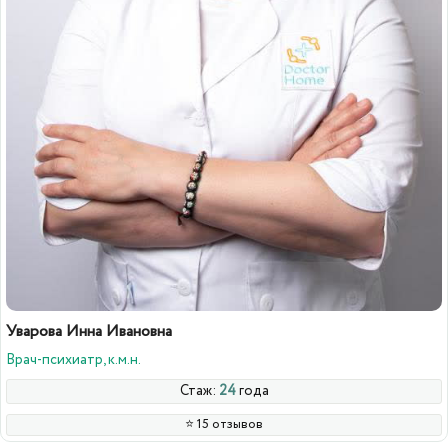
Уварова Инна Ивановна
Врач-психиатр, к.м.н.
Стаж:
24
года
⭐️ 15 отзывов