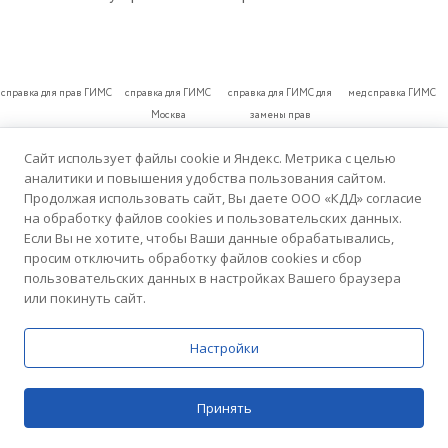
справка для прав ГИМС
справка для ГИМС
справка для ГИМС для
мед справка ГИМС
Москва
замены прав
Показать все
Сайт использует файлы cookie и Яндекс. Метрика с целью
аналитики и повышения удобства пользования сайтом.
Продолжая использовать сайт, Вы даете ООО «КДД» согласие
на обработку файлов cookies и пользовательских данных.
РЕЙТИНГ КЛИНИК
Если Вы не хотите, чтобы Ваши данные обрабатывались,
просим отключить обработку файлов cookies и сбор
пользовательских данных в настройках Вашего браузера
или покинуть сайт.
5.0
Настройки
Домашний Доктор
76 отзывов
Медицинский центр
Принять
Цены
Поиск