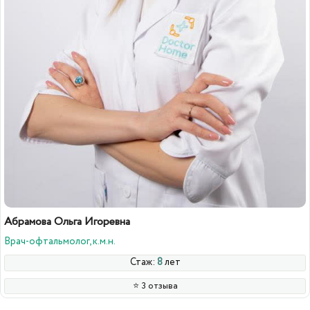
Абрамова Ольга Игоревна
Врач-офтальмолог, к.м.н.
Стаж:
8
лет
⭐️ 3 отзыва