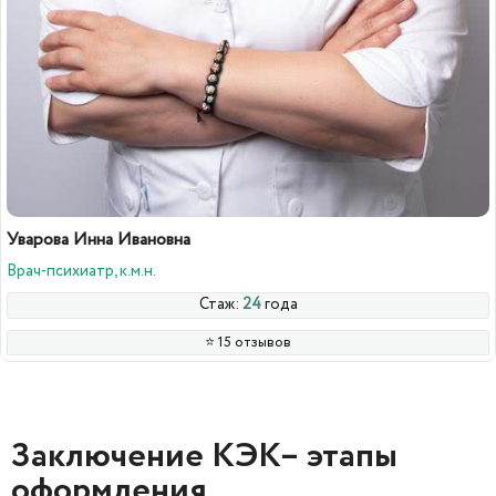
Уварова Инна Ивановна
Врач-психиатр, к.м.н.
Стаж:
24
года
⭐️ 15 отзывов
Заключение КЭК– этапы
оформления