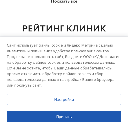
Показать все
отпуска
РЕЙТИНГ КЛИНИК
Сайт использует файлы cookie и Яндекс. Метрика с целью
аналитики и повышения удобства пользования сайтом.
5.0
Продолжая использовать сайт, Вы даете ООО «КДД» согласие
на обработку файлов cookies и пользовательских данных.
Домашний Доктор
Если Вы не хотите, чтобы Ваши данные обрабатывались,
просим отключить обработку файлов cookies и сбор
76 отзывов
Медицинский центр
пользовательских данных в настройках Вашего браузера
или покинуть сайт.
Настройки
5.0
Домашний Доктор
Принять
54 отзыва
Медицинский центр
Цены
Поиск