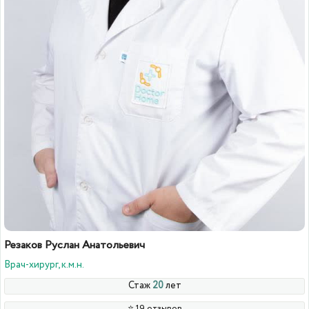
Резаков Руслан Анатольевич
Врач-хирург, к.м.н.
Стаж
20
лет
⭐️ 19 отзывов