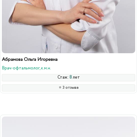
Абрамова Ольга Игоревна
Врач-офтальмолог, к.м.н.
Стаж:
8
лет
⭐️ 3 отзыва