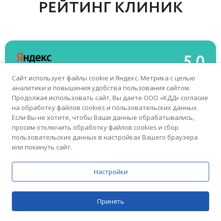
РЕЙТИНГ КЛИНИК
5.0
Домашний Доктор
Сайт использует файлы cookie и Яндекс. Метрика с целью
76 отзывов
аналитики и повышения удобства пользования сайтом.
Медицинский центр
Продолжая использовать сайт, Вы даете ООО «КДД» согласие
на обработку файлов cookies и пользовательских данных.
Если Вы не хотите, чтобы Ваши данные обрабатывались,
просим отключить обработку файлов cookies и сбор
5.0
пользовательских данных в настройках Вашего браузера
или покинуть сайт.
Домашний Доктор
54 отзыва
Медицинский центр
Настройки
Принять
4.8
Цены
Поиск