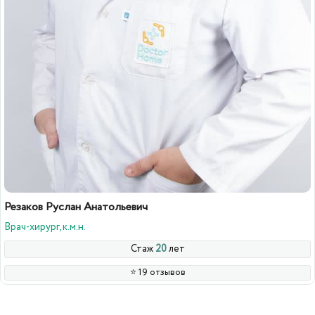
Резаков Руслан Анатольевич
Врач-хирург, к.м.н.
Стаж
20
лет
⭐️ 19 отзывов