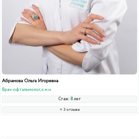
Абрамова Ольга Игоревна
Врач-офтальмолог, к.м.н.
Стаж:
8
лет
⭐️ 3 отзыва