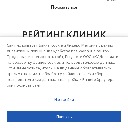
Показать все
РЕЙТИНГ КЛИНИК
Сайт использует файлы cookie и Яндекс. Метрика с целью
аналитики и повышения удобства пользования сайтом.
Продолжая использовать сайт, Вы даете ООО «КДД» согласие
на обработку файлов cookies и пользовательских данных.
5.0
Если Вы не хотите, чтобы Ваши данные обрабатывались,
Домашний Доктор
просим отключить обработку файлов cookies и сбор
пользовательских данных в настройках Вашего браузера
76 отзывов
Медицинский центр
или покинуть сайт.
Настройки
5.0
Домашний Доктор
Принять
Цены
Поиск
54 отзыва
Медицинский центр