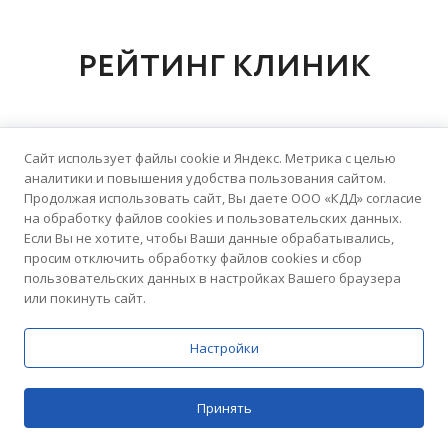
РЕЙТИНГ КЛИНИК
Сайт использует файлы cookie и Яндекс. Метрика с целью
5.0
аналитики и повышения удобства пользования сайтом.
Продолжая использовать сайт, Вы даете ООО «КДД» согласие
Домашний Доктор
на обработку файлов cookies и пользовательских данных.
76 отзывов
Медицинский центр
Если Вы не хотите, чтобы Ваши данные обрабатывались,
просим отключить обработку файлов cookies и сбор
пользовательских данных в настройках Вашего браузера
или покинуть сайт.
5.0
Настройки
Домашний Доктор
54 отзыва
Медицинский центр
Принять
Цены
Поиск