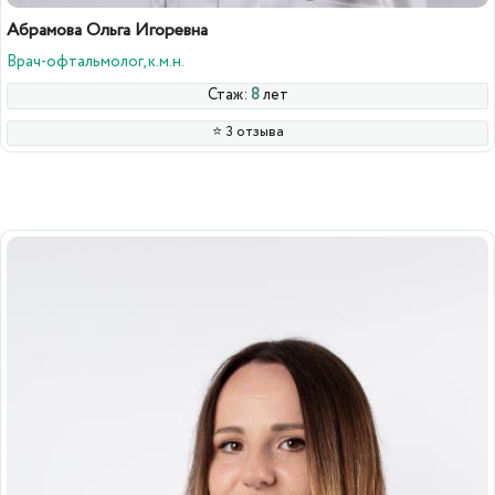
Абрамова Ольга Игоревна
Врач-офтальмолог, к.м.н.
Стаж:
8
лет
⭐️ 3 отзыва