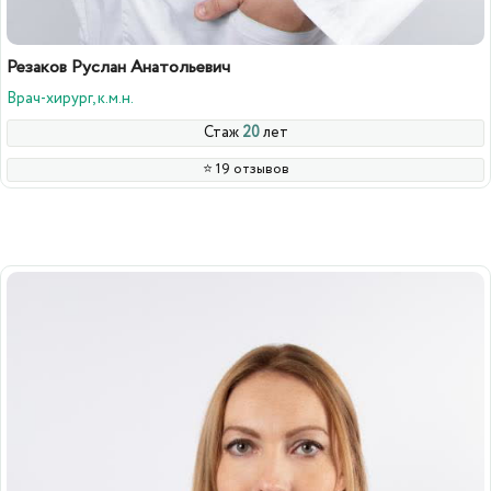
Резаков Руслан Анатольевич
Врач-хирург, к.м.н.
Стаж
20
лет
⭐️ 19 отзывов