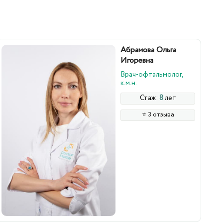
Абрамова Ольга
Игоревна
Врач-офтальмолог,
к.м.н.
Стаж:
8
лет
⭐️ 3 отзыва