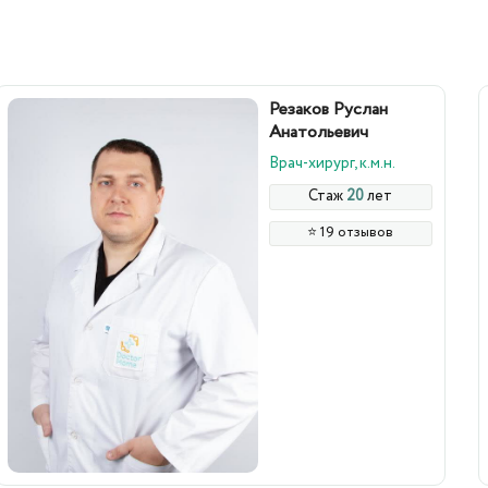
Резаков Руслан
Анатольевич
Врач-хирург, к.м.н.
Стаж
20
лет
⭐️ 19 отзывов