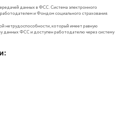
ередачей данных в ФСС. Система электронного
 работодателем и Фондом социального страхования.
ной нетрудоспособности, который имеет равную
зу данных ФСС и доступен работодателю через систему
и: