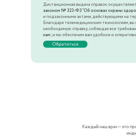
Дистанционная выдача справок осуществляет
законом № 323-ФЗ "Об основах охраны здоро
и подзаконными актами, действующими на те
Благодаря телемедицинским технологиям, вы 
необходимую справку, соблюдая все требова
нам
, и мы обеспечим вам удобное и оператив
Обратиться
Каждый наш врач — это пр
инди