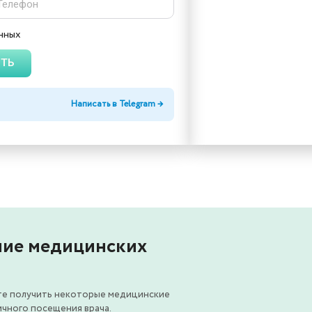
нных
ТЬ
Написать в Telegram →
ние медицинских
те получить некоторые медицинские
чного посещения врача.