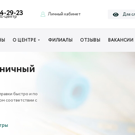
44-29-23
Личный кабинет
Для с
ll-центр
НЫ
О ЦЕНТРЕ
ФИЛИАЛЫ
ОТЗЫВЫ
ВАКАНСИИ
ьничный
равки быстро и по
ом соответствии с
тры