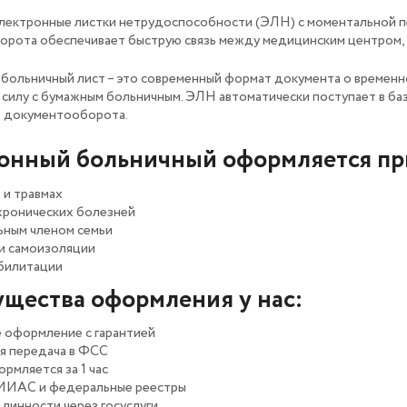
ектронные листки нетрудоспособности (ЭЛН) с моментальной п
рота обеспечивает быструю связь между медицинским центром,
больничный лист – это современный формат документа о времен
силу с бумажным больничным. ЭЛН автоматически поступает в ба
о документооборота.
онный больничный оформляется пр
 и травмах
хронических болезней
ьным членом семьи
и самоизоляции
билитации
щества оформления у нас:
 оформление с гарантией
я передача в ФСС
рмляется за 1 час
ЕМИАС и федеральные реестры
линности через госуслуги