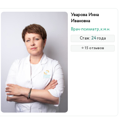
Уварова Инна
Ивановна
Врач-психиатр, к.м.н.
Стаж:
24
года
⭐️ 15 отзывов