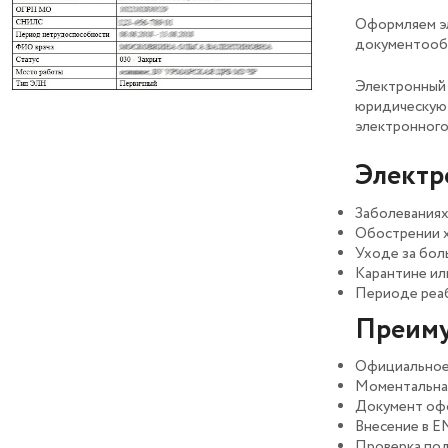
Оформляем эл
документообо
Электронный 
юридическую 
электронног
Электр
Заболеваниях
Обострении 
Уходе за бол
Карантине ил
Периоде реа
Преиму
Официальное
Моментальна
Документ офо
Внесение в 
Проверка под