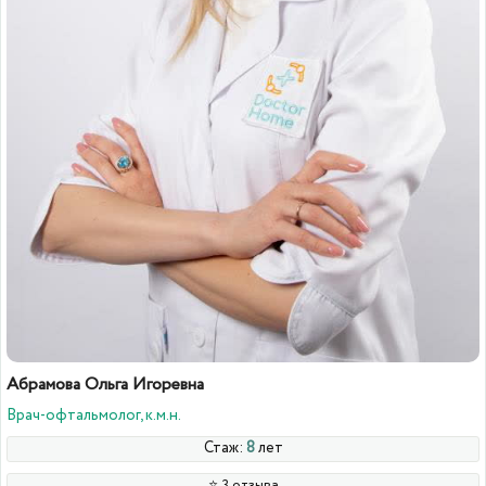
Абрамова Ольга Игоревна
Врач-офтальмолог, к.м.н.
Стаж:
8
лет
⭐️ 3 отзыва