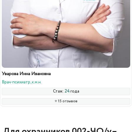
Уварова Инна Ивановна
Врач-психиатр, к.м.н.
Стаж:
24
года
⭐️ 15 отзывов
Для охранников 002-ЧО/у–