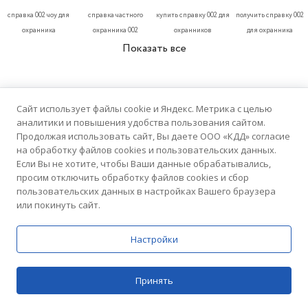
справка 002 чоу для
справка частного
купить справку 002 для
получить справку 002
охранника
охранника 002
охранников
для охранника
Показать все
РЕЙТИНГ КЛИНИК
Сайт использует файлы cookie и Яндекс. Метрика с целью
аналитики и повышения удобства пользования сайтом.
Продолжая использовать сайт, Вы даете ООО «КДД» согласие
на обработку файлов cookies и пользовательских данных.
Если Вы не хотите, чтобы Ваши данные обрабатывались,
просим отключить обработку файлов cookies и сбор
5.0
пользовательских данных в настройках Вашего браузера
или покинуть сайт.
Домашний Доктор
76 отзывов
Медицинский центр
Настройки
Принять
5.0
Цены
Поиск