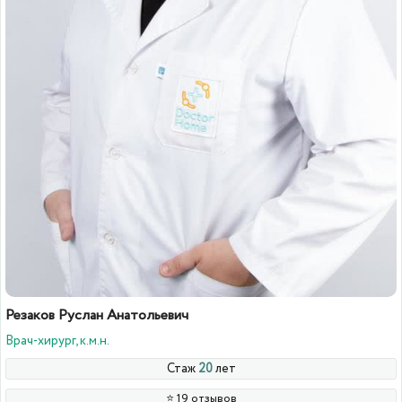
Резаков Руслан Анатольевич
Врач-хирург, к.м.н.
Стаж
20
лет
⭐️ 19 отзывов