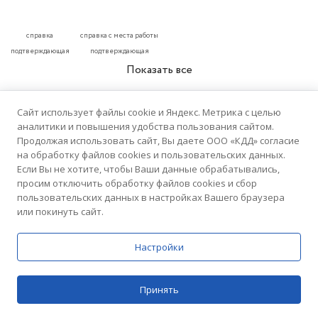
справка
справка с места работы
подтверждающая
подтверждающая
место работы
трудовую деятельность
Показать все
Сайт использует файлы cookie и Яндекс. Метрика с целью
аналитики и повышения удобства пользования сайтом.
РЕЙТИНГ КЛИНИК
Продолжая использовать сайт, Вы даете ООО «КДД» согласие
на обработку файлов cookies и пользовательских данных.
Если Вы не хотите, чтобы Ваши данные обрабатывались,
просим отключить обработку файлов cookies и сбор
пользовательских данных в настройках Вашего браузера
5.0
или покинуть сайт.
Домашний Доктор
Настройки
76 отзывов
Медицинский центр
Принять
Цены
Поиск