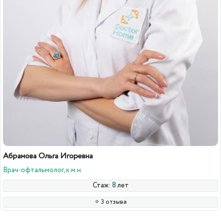
Абрамова Ольга Игоревна
Врач-офтальмолог, к.м.н.
Стаж:
8
лет
⭐️ 3 отзыва