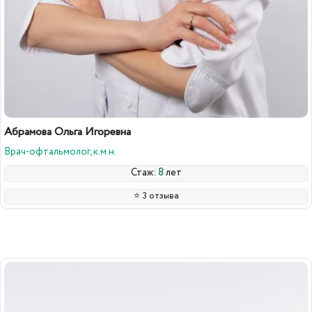
Абрамова Ольга Игоревна
Врач-офтальмолог, к.м.н.
Стаж:
8
лет
⭐️ 3 отзыва