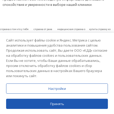
спокойствия и уверенности в выборе нашей клиники.
справка о том что у тебя
справка от рака
медицинская справка о
купить справку из
рак
раке
онкодиспансера
Сайт использует файлы cookie и Яндекс. Метрика с целью
Показать все
аналитики и повышения удобства пользования сайтом.
Продолжая использовать сайт, Вы даете ООО «КДД» согласие
на обработку файлов cookies и пользовательских данных.
Если Вы не хотите, чтобы Ваши данные обрабатывались,
РЕЙТИНГ КЛИНИК
просим отключить обработку файлов cookies и сбор
пользовательских данных в настройках Вашего браузера
или покинуть сайт.
Настройки
5.0
Домашний Доктор
Принять
76 отзывов
Цены
Поиск
Медицинский центр